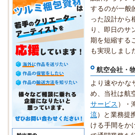
するのが一般
った設計から
り、即日のサ
期を短縮する
も実現しまし
航空会社・
より速やかな
め、当社は航
サービス
）・
流
）と業務提
ける手間をか