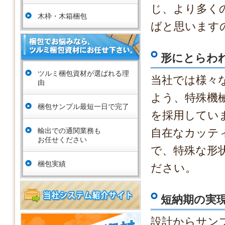
じ、より多く
木枠・木箱梱包
ばと思います
形にとらわ
ツルミ梱包資材が選ばれる理
当社では様々
由
よう、特殊機
梱包サンプル最短一日で完了
を採用してい
輸出での通関業務も
自在なカッテ
お任せください
で、特殊な形
梱包実績
ださい。
短納期の実
設計からサン