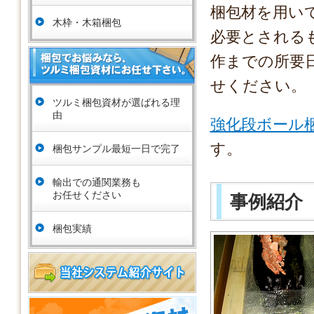
梱包材を用い
木枠・木箱梱包
必要とされる
作までの所要
せください。
ツルミ梱包資材が選ばれる理
由
強化段ボール
す。
梱包サンプル最短一日で完了
輸出での通関業務も
お任せください
事例紹介
梱包実績